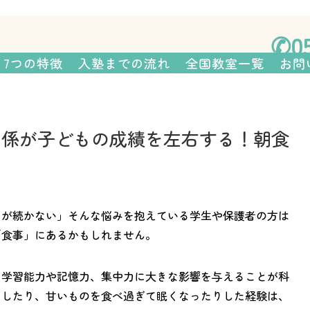
さまの親が塾長を務める、 個性を
✆05
HOME
7つの特徴
入
7つの特徴
入塾までの流れ
全国教室一覧
お問
関係が子どもの成績を左右する！朝食
力が続かない」そんな悩みを抱えている学生や保護者の方は
「食事」にあるかもしれません。
、学習能力や記憶力、集中力に大きな影響を与えることが科
としたり、甘いものを食べ過ぎて眠くなったりした経験は、