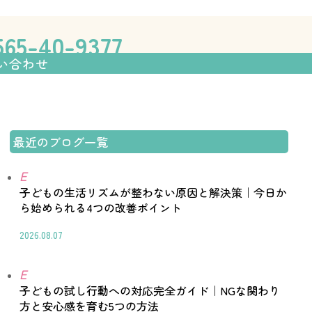
伸ばす学習塾「フォレスト個別指
65-40-9377
塾までの流れ
全国教室一覧
お問い合わせ
い合わせ
最近のブログ一覧
E
子どもの生活リズムが整わない原因と解決策｜今日か
ら始められる4つの改善ポイント
2026.08.07
E
子どもの試し行動への対応完全ガイド｜NGな関わり
方と安心感を育む5つの方法