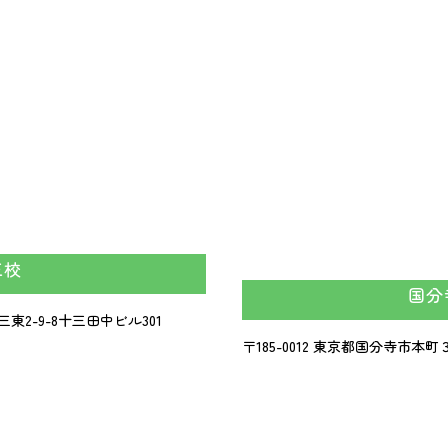
三校
国分
2-9-8
十三田中ビル301
〒185-0012 東京都国分寺市本