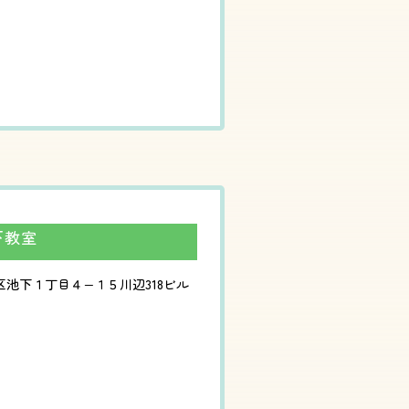
下教室
千種区池下１丁目４−１５川辺318ビル