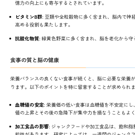
憶力の向上にも寄与するとされています。
ビタミンB群
: 豆類や全粒穀物に多く含まれ、脳内で
高める役割も果たします。
抗酸化物質
: 緑黄色野菜に多く含まれ、脳を老化から
食事の質と脳の健康
栄養バランスの良くない食事が続くと、脳に必要な栄養
ります。以下のポイントを特に留意することが求められ
血糖値の安定
: 栄養価の低い食事は血糖値を不安定に
値の上昇とその後の急降下が集中力を損なうこともよ
加工食品の影響
: ジャンクフードや加工食品は、飽和
能性があります。研究によっては、一週間のジャンク