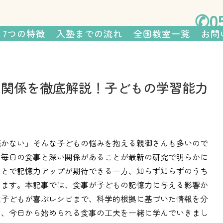
さまの親が塾長を務める、 個性を
✆05
7つの特徴
入塾までの流れ
全国教室一覧
お問
の関係を徹底解説！子どもの学習能力
続かない」そんな子どもの悩みを抱える親御さんも多いので
、毎日の食事と深い関係があることが最新の研究で明らかに
ことで記憶力アップが期待できる一方、知らず知らずのうち
ります。本記事では、食事が子どもの記憶力に与える影響か
は子どもが喜ぶレシピまで、科学的根拠に基づいた情報を分
に、今日から始められる食事の工夫を一緒に学んでいきまし