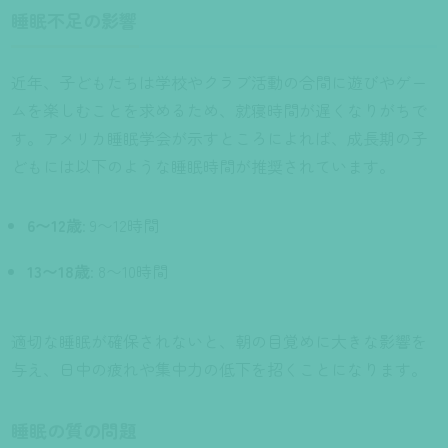
睡眠不足の影響
近年、子どもたちは学校やクラブ活動の合間に遊びやゲー
ムを楽しむことを求めるため、就寝時間が遅くなりがちで
す。アメリカ睡眠学会が示すところによれば、成長期の子
どもには以下のような睡眠時間が推奨されています。
6〜12歳
: 9〜12時間
13〜18歳
: 8〜10時間
適切な睡眠が確保されないと、朝の目覚めに大きな影響を
与え、日中の疲れや集中力の低下を招くことになります。
睡眠の質の問題