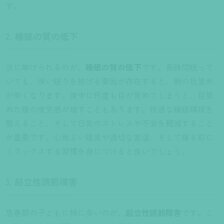
す。
2. 睡眠の質の低下
次に挙げられるのが、
睡眠の質の低下
です。長時間眠って
いても、深い眠りを妨げる要因が存在すると、朝の目覚め
が辛くなります。夜中に何度も目が覚めてしまうと、目覚
めた後の疲労感が増すこともあります。快適な睡眠環境を
整えること、そして日常のストレスや不安を軽減すること
が重要です。心地よい寝具や適切な室温、そして寝る前に
リラックスする習慣を身につけると良いでしょう。
3. 起立性調節障害
思春期の子どもに特に多いのが、
起立性調節障害
です。こ