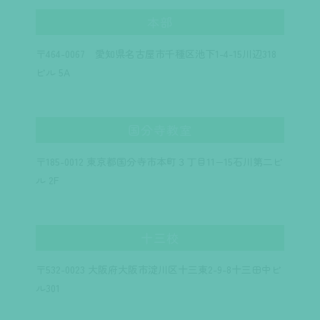
本部
〒464-0067 愛知県名古屋市千種区池下1-4-15川辺318
ビル 5A
国分寺教室
〒185-0012 東京都国分寺市本町３丁目11−15石川第二ビ
ル 2F
十三校
〒532-0023
大阪府大阪市淀川区十三東2-9-8
十三田中ビ
ル301