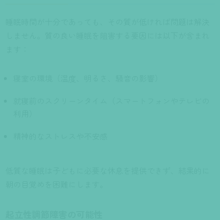
睡眠時間が十分であっても、その質が低ければ問題は解決
しません。質の良い睡眠を阻害する要因には以下が含まれ
ます：
寝室の環境（温度、明るさ、騒音の影響）
就寝前のスクリーンタイム（スマートフォンやテレビの
利用）
精神的なストレスや不安感
低質な睡眠は子どもに必要な休息を提供できず、結果的に
朝の目覚めを困難にします。
起立性調節障害の可能性