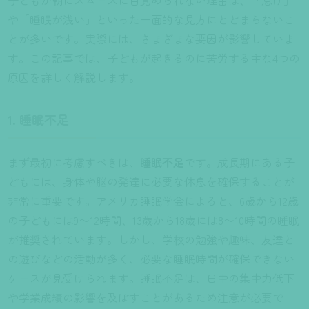
子どもが朝にスムーズに目覚められない理由は、「怠け」
や「睡眠が浅い」といった一面的な見方にとどまらないこ
とが多いです。実際には、さまざまな要因が影響していま
す。この記事では、子どもが起きるのに苦労する主な4つの
原因を詳しく解説します。
1. 睡眠不足
まず最初に考慮すべきは、
睡眠不足
です。成長期にある子
どもには、身体や脳の発達に必要な休息を確保することが
非常に重要です。アメリカ睡眠学会によると、6歳から12歳
の子どもには9〜12時間、13歳から18歳には8〜10時間の睡眠
が推奨されています。しかし、学校の勉強や趣味、友達と
の遊びなどの活動が多く、必要な睡眠時間が確保できない
ケースが見受けられます。睡眠不足は、日中の集中力低下
や学業成績の影響を及ぼすことがあるため注意が必要で