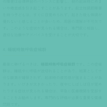
の障害は自律神経のバランスに影響し、朝の起床時にめま
いや倦怠感を引き起こすことがあります。起立性調節障害
を持つ子どもは、すぐに目覚められず、起きた後も体調が
優れないと感じることが多いため、周囲の理解が不可欠で
す。このような症状が見られる場合は、専門家に相談し、
適切な治療やアドバイスを受けることが大切です。
4. 睡眠時無呼吸症候群
最後に挙げるべきは、
睡眠時無呼吸症候群
です。この症候
群は、睡眠中に呼吸が途切れることがあり、結果として十
分な酸素が確保されず、起床時の疲労感が強まることがあ
ります。いびきが大きかったり、夜中にしばしば目が覚め
たりする症状が見られる場合は、早急に医療機関を受診す
ることをお勧めします。専門的な評価が必要な重要な健康
問題です。