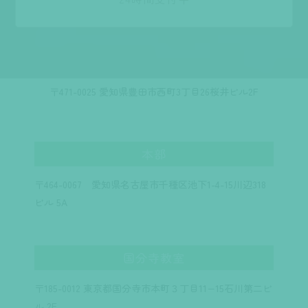
〒471-0025 愛知県豊田市西町3丁目26桜井ビル2F
本部
〒464-0067 愛知県名古屋市千種区池下1-4-15川辺318
ビル 5A
国分寺教室
〒185-0012 東京都国分寺市本町３丁目11−15石川第二ビ
ル 2F