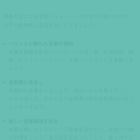
栄養不足による学習パフォーマンスの低下を防ぐために、
以下の実践的な方法を試してみましょう。
バランスの取れた食事の提供
食事は多様な食品グループ（たんぱく質、炭水化物、脂
質、ビタミン・ミネラル）を取り入れることを意識しま
しょう。
食習慣の見直し
定期的に食事をとることで、体内リズムを整えていくこ
とが大切です。それにより栄養素の吸収を効果的に行う
ことができます。
楽しい食事環境を作る
食事は楽しむものだという基本を忘れずに、家族で一緒
に料理をしたり、見た目を工夫したりして、食に対する