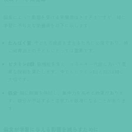
偏食によって影響を受ける栄養素はさまざまですが、特に
学習に不可欠な栄養素を以下に示します。
たんぱく質
: 子どもの成長を支えるために必須であり、特
に発育途上の子どもにとっては重要です。
ビタミンB群
: 脳機能を支え、エネルギー代謝において重
要な役割を果たします。中でもビタミンB6とB12は特に
大切です。
鉄分
: 脳に酸素を供給し、集中力を高める効果がありま
す。鉄分が不足すると注意力が散漫になることがありま
す。
偏食が学習に与える影響を減らすために