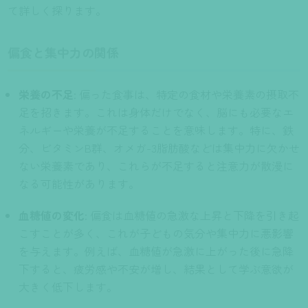
て詳しく探ります。
偏食と集中力の関係
栄養の不足
: 偏った食事は、特定の食材や栄養素の摂取不
足を招きます。これは身体だけでなく、脳にも必要なエ
ネルギーや栄養が不足することを意味します。特に、鉄
分、ビタミンB群、オメガ-3脂肪酸などは集中力に欠かせ
ない栄養素であり、これらが不足すると注意力が散漫に
なる可能性があります。
血糖値の変化
: 偏食は血糖値の急激な上昇と下降を引き起
こすことが多く、これが子どもの気分や集中力に悪影響
を与えます。例えば、血糖値が急激に上がった後に急降
下すると、疲労感や不安が増し、結果として学ぶ意欲が
大きく低下します。