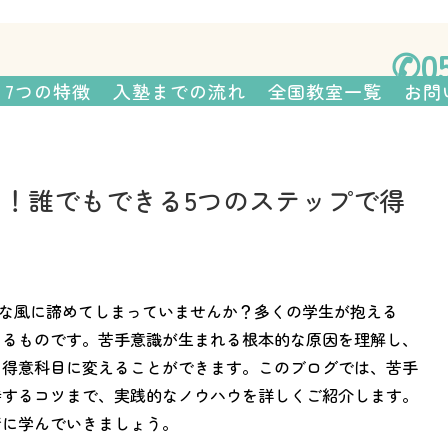
さまの親が塾長を務める、 個性を
✆05
HOME
7つの特徴
入
7つの特徴
入塾までの流れ
全国教室一覧
お問
！誰でもできる5つのステップで得
な風に諦めてしまっていませんか？多くの学生が抱える
きるものです。苦手意識が生まれる根本的な原因を理解し、
を得意科目に変えることができます。このブログでは、苦手
持するコツまで、実践的なノウハウを詳しくご紹介します。
緒に学んでいきましょう。