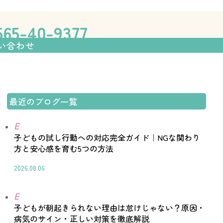
伸ばす学習塾「フォレスト個別指
65-40-9377
塾までの流れ
全国教室一覧
お問い合わせ
い合わせ
最近のブログ一覧
E
子どもの試し行動への対応完全ガイド｜NGな関わり
方と安心感を育む5つの方法
2026.08.06
E
子どもが朝起きられない理由は怠けじゃない？原因・
病気のサイン・正しい対策を徹底解説